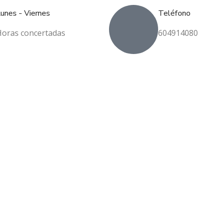
unes - Viernes
Teléfono
Horas concertadas
604914080