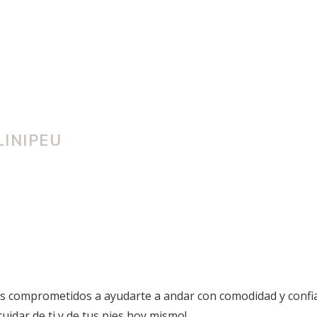
LINIPEU
os comprometidos a ayudarte a andar con comodidad y confi
dar de ti y de tus pies hoy mismo!