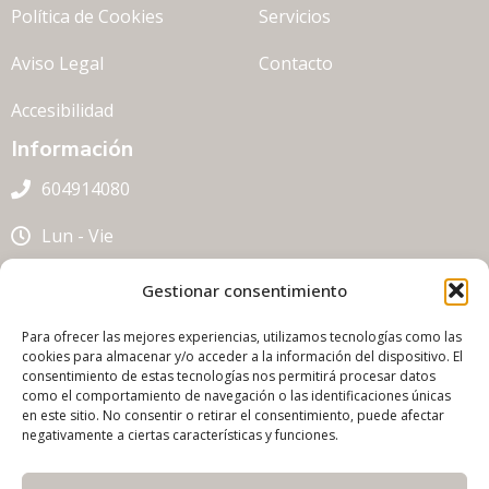
Política de Cookies
Servicios
Aviso Legal
Contacto
Accesibilidad
Información
604914080
Lun - Vie
clinipeu@hotmail.com
Gestionar consentimiento
Av. de Béjar, 83 Local,
Para ofrecer las mejores experiencias, utilizamos tecnologías como las
cookies para almacenar y/o acceder a la información del dispositivo. El
08225 Terrassa, Barcelona
consentimiento de estas tecnologías nos permitirá procesar datos
como el comportamiento de navegación o las identificaciones únicas
en este sitio. No consentir o retirar el consentimiento, puede afectar
Diseñado por:
alaronastudio.com
negativamente a ciertas características y funciones.